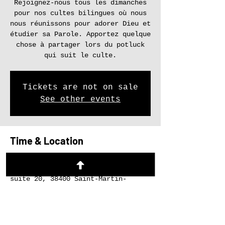
Rejoignez-nous tous les dimanches
pour nos cultes bilingues où nous
nous réunissons pour adorer Dieu et
étudier sa Parole. Apportez quelque
chose à partager lors du potluck
qui suit le culte.
Tickets are not on sale
See other events
Time & Location
22 mars 2026, 17:00 – 19:00
Le Refuge, 27 Rue du Tour de l'Eau
suite 20, 38400 Saint-Martin-
d'Hères, France