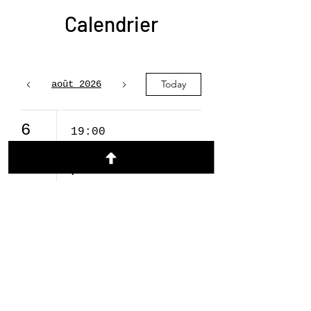
Calendrier
Today
août 2026
6
19:00
Soirée de
prière
16
12:30
Le Refuge
Pour La Rue