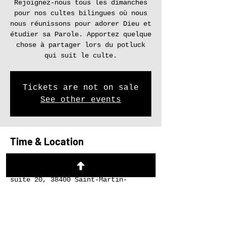
Rejoignez-nous tous les dimanches
pour nos cultes bilingues où nous
nous réunissons pour adorer Dieu et
étudier sa Parole. Apportez quelque
chose à partager lors du potluck
qui suit le culte.
Tickets are not on sale
See other events
Time & Location
02 nov. 2025, 17:00 – 19:00
Le Refuge, 27 Rue du Tour de l'Eau
suite 20, 38400 Saint-Martin-
d'Hères, France