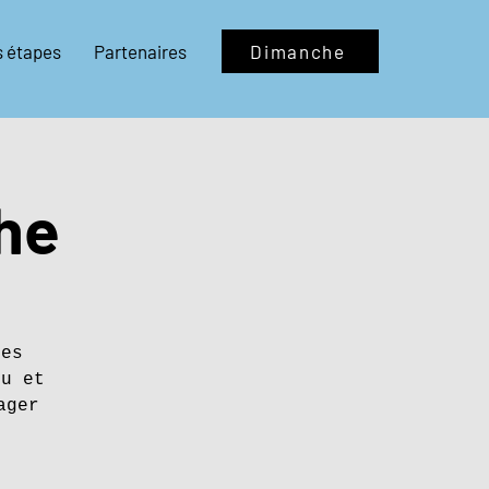
s étapes
Partenaires
Dimanche
he
tes
eu et
ager