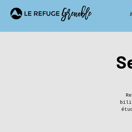
À
S
Re
bili
étu