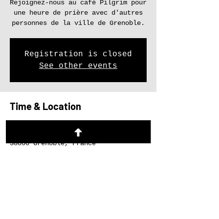
Rejoignez-nous au café Pilgrim pour
une heure de prière avec d'autres
personnes de la ville de Grenoble.
Registration is closed
See other events
Time & Location
24 oct. 2024, 12:00 – 13:00
Grenoble, 5 Rue Aubert Dubayet,
38000 Grenoble, France
Share this event