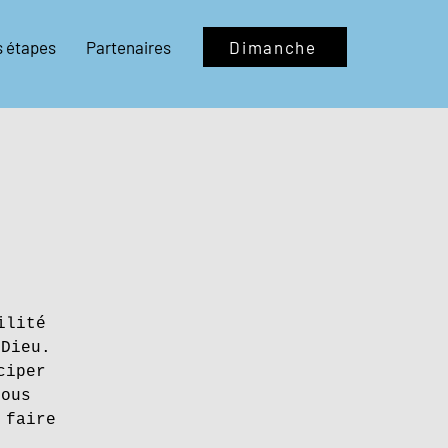
s étapes
Partenaires
Dimanche
ilité
 Dieu.
ciper
vous
 faire