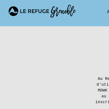
À
Au R
d'uti
MDWK
au 
inscr