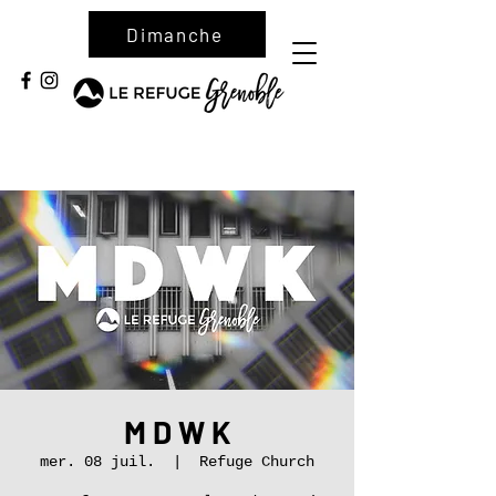
Dimanche
M D W K
mer. 08 juil.
  |  
Refuge Church