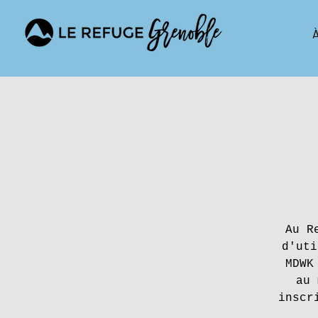
À
Au R
d'uti
MDWK
au 
inscr