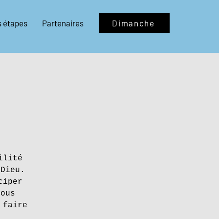
s étapes
Partenaires
Dimanche
ilité
 Dieu.
ciper
vous
 faire