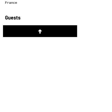
France
Guests
See All
About the event
REGISTER
https://lerefugegrenoble.churchcent
er.com/registrations/events/1917573
Share this event