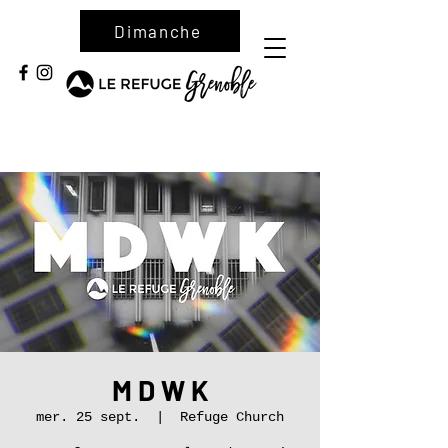
Dimanche
M D W K
mer. 25 sept.
  |  
Refuge Church