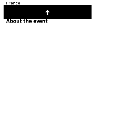
France
About the event
REGISTER
https://lerefugegrenoble.churchcent
er.com/registrations/events/1917573
Share this event