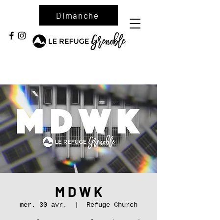
Dimanche
M D W K
mer. 30 avr.
  |  
Refuge Church