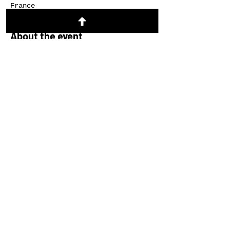
France
About the event
REGISTER
https://lerefugegrenoble.churchcent
er.com/registrations/events/1917573
Share this event