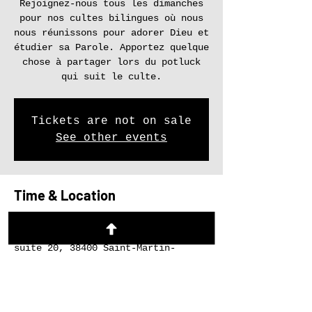
Rejoignez-nous tous les dimanches
pour nos cultes bilingues où nous
nous réunissons pour adorer Dieu et
étudier sa Parole. Apportez quelque
chose à partager lors du potluck
qui suit le culte.
Tickets are not on sale
See other events
Time & Location
23 mars 2025, 17:00 – 19:00
Le Refuge, 27 Rue du Tour de l'Eau
suite 20, 38400 Saint-Martin-
d'Hères, France