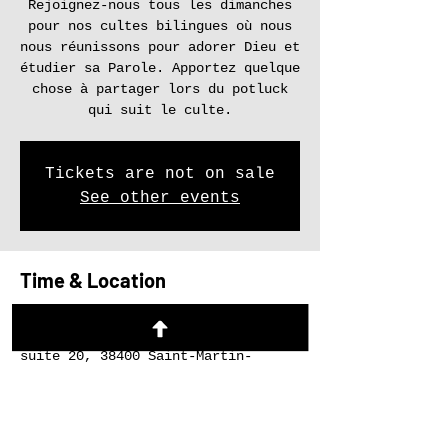
Rejoignez-nous tous les dimanches
pour nos cultes bilingues où nous
nous réunissons pour adorer Dieu et
étudier sa Parole. Apportez quelque
chose à partager lors du potluck
qui suit le culte.
Tickets are not on sale
See other events
Time & Location
26 janv. 2025, 17:00 – 19:00
Le Refuge, 27 Rue du Tour de l'Eau
suite 20, 38400 Saint-Martin-
d'Hères, France