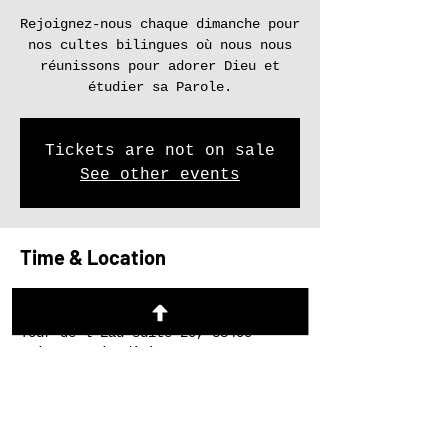
Rejoignez-nous chaque dimanche pour
nos cultes bilingues où nous nous
réunissons pour adorer Dieu et
étudier sa Parole.
Tickets are not on sale
See other events
Time & Location
23 juin 2024, 17:00 – 19:00
Saint-Martin-d'Hères, 27 Rue du
Tour de l'Eau suite 20, 38400
Saint-Martin-d'Hères, France