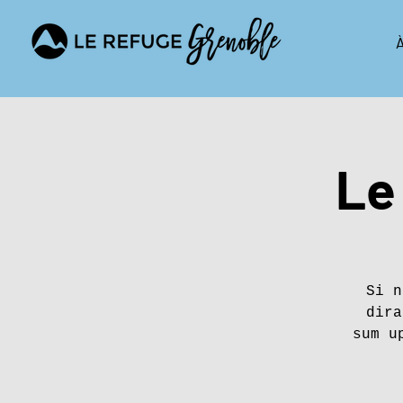
À
Le
Si n
dira
sum u