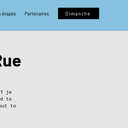
s étapes
Partenaires
Dimanche
Rue
OT je
ad to
out to