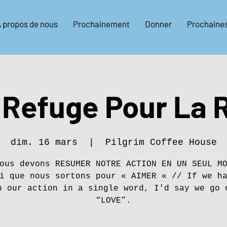
 propos de nous
Prochainement
Donner
Prochaine
 Refuge Pour La 
dim. 16 mars
  |  
Pilgrim Coffee House
ous devons RESUMER NOTRE ACTION EN UN SEUL M
i que nous sortons pour « AIMER « // If we h
p our action in a single word, I'd say we go 
“LOVE”.