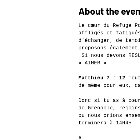
About the even
Le cœur du Refuge P
affligés et fatigué
d’échanger, de témo
proposons également
 Si nous devons RES
« AIMER «
Matthieu 7 : 12 
Tou
de même pour eux, c
Donc si tu as à cœu
de Grenoble, rejoin
ou nous prions ense
terminera à 14H45.
A…