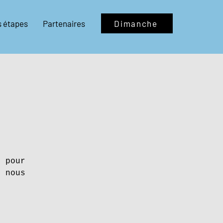
s étapes
Partenaires
Dimanche
i pour
e nous